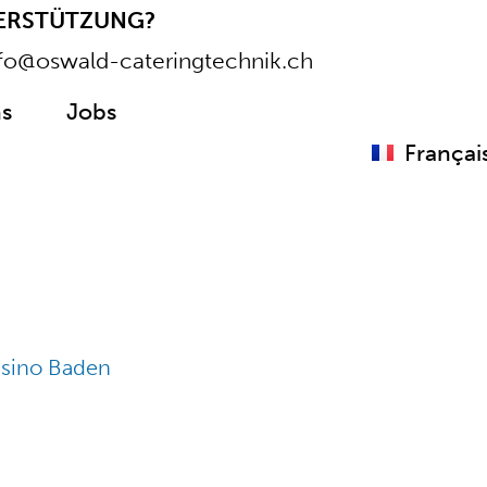
TERSTÜTZUNG?
fo@oswald-cateringtechnik.ch
s
Jobs
Françai