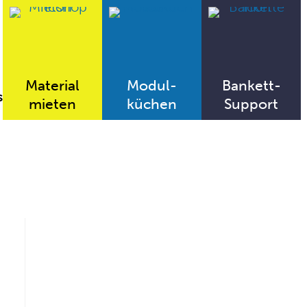
Material
Modul-
Bankett-
s
mieten
küchen
Support